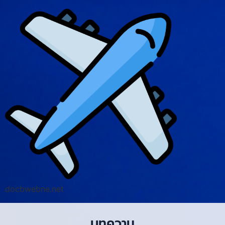
docbwebne.net
บทความ